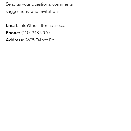
Send us your questions, comments,
suggestions, and invitations.
Email
:
info@thecliftonhouse.co
Phone:
‪(410)
343-9070
Address
: 2605 Talbot Rd
Baltimore, MD 21216
501(c)(3) Nonprofit:
84-2681779
Get updates from The Clifton
House delivered straight to
your inbox!
Enter your email to be added to
our mailing list.